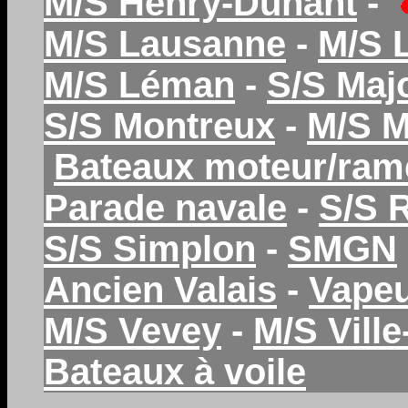
M/S Henry-Dunant
-
M/S Lausanne
-
M/S 
M/S Léman
-
S/S Maj
S/S Montreux
-
M/S 
Bateaux moteur/ram
Parade navale
-
S/S 
S/S Simplon
-
SMGN
Ancien Valais
-
Vapeu
M/S Vevey
-
M/S Vill
Bateaux à voile