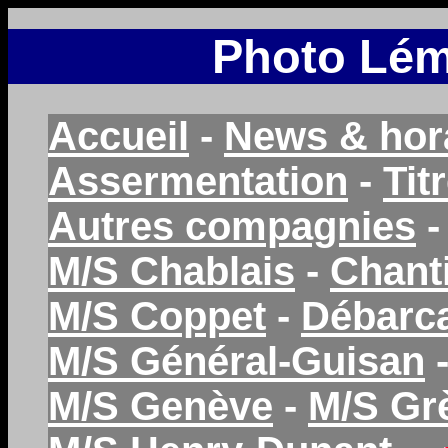
Photo Lém
Accueil
-
News & hor
Assermentation
-
Tit
Autres compagnies
M/S Chablais
-
Chant
M/S Coppet
-
Débarc
M/S Général-Guisan
M/S Genève
-
M/S Gr