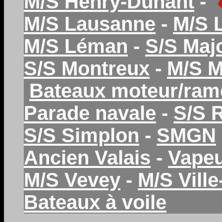
M/S Henry-Dunant
-
M/S Lausanne
-
M/S 
M/S Léman
-
S/S Maj
S/S Montreux
-
M/S 
Bateaux moteur/ram
Parade navale
-
S/S 
S/S Simplon
-
SMGN
Ancien Valais
-
Vapeu
M/S Vevey
-
M/S Vill
Bateaux à voile