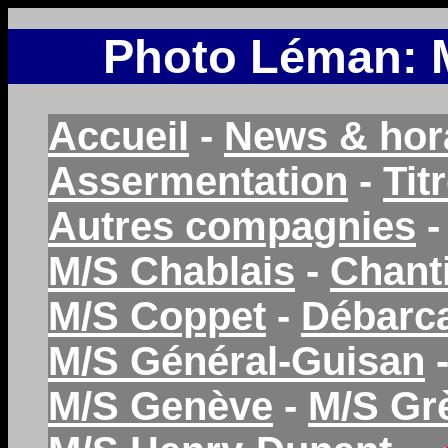
Photo Léman: 
Accueil
-
News & hor
Assermentation
-
Tit
Autres compagnies
M/S Chablais
-
Chant
M/S Coppet
-
Débarc
M/S Général-Guisan
M/S Genève
-
M/S Gr