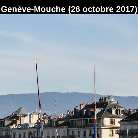
Genève-Mouche (26 octobre 2017)