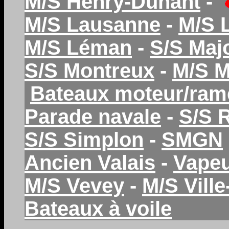
M/S Henry-Dunant
-
M/S Lausanne
-
M/S 
M/S Léman
-
S/S Maj
S/S Montreux
-
M/S 
Bateaux moteur/ram
Parade navale
-
S/S 
S/S Simplon
-
SMGN
Ancien Valais
-
Vapeu
M/S Vevey
-
M/S Vill
Bateaux à voile