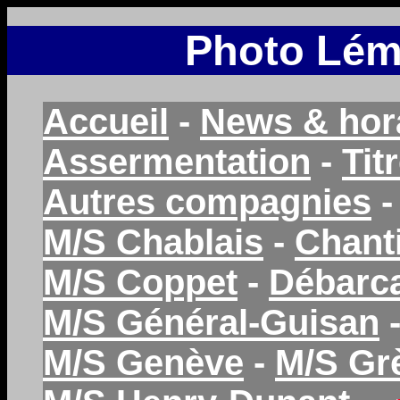
Photo Lém
Accueil
-
News & hor
Assermentation
-
Tit
Autres compagnies
M/S Chablais
-
Chant
M/S Coppet
-
Débarc
M/S Général-Guisan
M/S Genève
-
M/S Gr