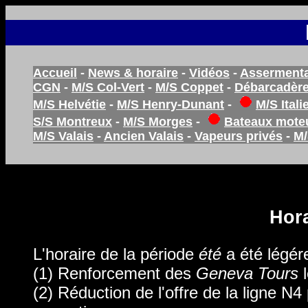
Accueil
-
News & horaire
-
Vidéos
-
Assermenta
CGN
-
M/S Col-Vert
-
M/S Coppet
-
Débarcadèr
M/S Helvétie
-
M/S Henry-Dunant
-
M/S Itali
S/S Montreux
-
M/S Morges
-
Bateaux mote
M/S Valais
-
Ancien Valais
-
Vapeurs privés
-
M/
Hora
L'horaire de la période
été
a été légére
(1) Renforcement des
Geneva Tours
l
(2) Réduction de l'offre de la ligne N