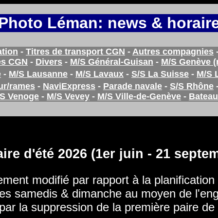
Photo Léman: news & horair
tion
-
Titres de transport CGN
-
Autres compagnies
es CGN
-
Divers
-
M/S Général-Guisan
-
M/S Genève (
e
-
M/S Lausanne
-
M/S Lavaux
-
S/S La Suisse
-
M/S 
ur/rames
-
NaviExpress
-
Parade navale
-
S/S Rhône
S Venoge
-
M/S Vevey
-
M/S Ville-de-Genève
-
Bateau
ire d'été 2026 (1er juin - 21 septe
ment modifié par rapport à la planification i
es samedis & dimanche au moyen de l'en
4 par la suppression de la première paire d