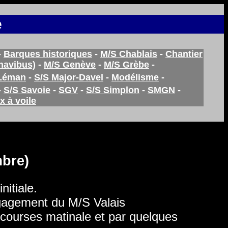
e
-
Barques historiques
-
M/S Chablais
-
Chantier
navibus)
-
M/S Genève
-
M/S Grèbe
-
Léman
-
S/S Major-Davel
-
Modélisme
-
-
S/S Savoie
-
SGV
-
S/S Simplon
-
SMGN
-
x à voile
mbre)
nitiale.
gagement du M/S Valais
e courses matinale et par quelques