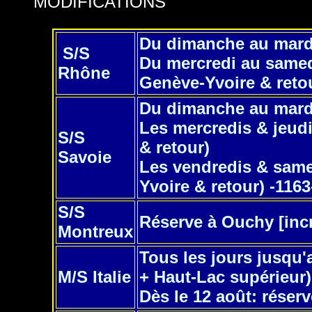
MODIFICATIONS
Du dimanche au mardi
S/S
Du mercredi au samedi
Rhône
Genève-Yvoire & reto
Du dimanche au mardi
Les mercredis & jeudi
S/S
& retour)
Savoie
Les vendredis & samed
Yvoire & retour) -116
S/S
Réserve à Ouchy [incr
Montreux
Tous les jours jusqu'
M/S Italie
+ Haut-Lac supérieur)
Dès le 12 août: réser