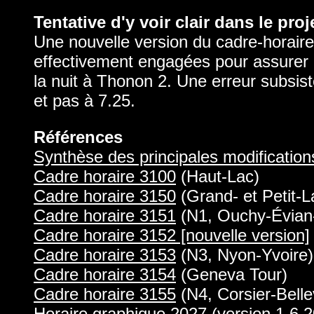
Tentative d'y voir clair dans le pr
Une nouvelle version du cadre-horaire
effectivement engagées pour assurer 
la nuit à Thonon 2. Une erreur subsis
et pas à 7.25.
Références
Synthèse des principales modification
Cadre horaire 3100
(Haut-Lac)
Cadre horaire 3150
(Grand- et Petit-L
Cadre horaire 3151
(N1, Ouchy-Évian-
Cadre horaire 3152 [nouvelle version]
Cadre horaire 3153
(N3, Nyon-Yvoire)
Cadre horaire 3154
(Geneva Tour)
Cadre horaire 3155
(N4, Corsier-Bell
Horaire graphique 2027
(version 1.6.