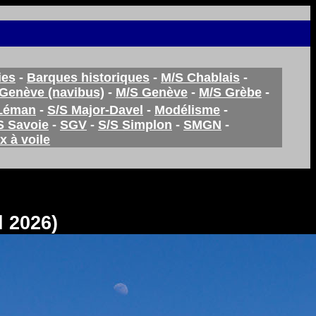
ies
-
Barques historiques
-
M/S Chablais
-
Genève (navibus)
-
M/S Genève
-
M/S Grèbe
-
Léman
-
S/S Major-Davel
-
Modélisme
-
S Savoie
-
SGV
-
S/S Simplon
-
SMGN
-
x à voile
l 2026)