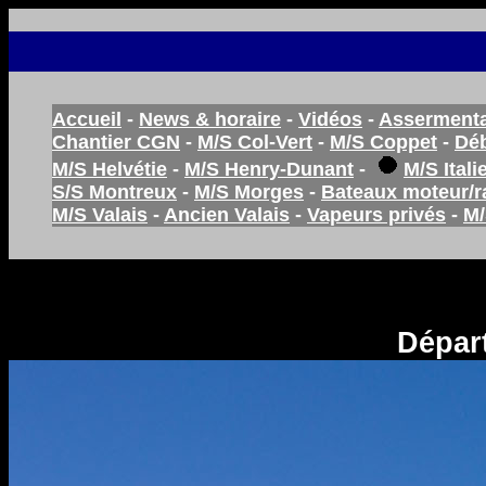
Accueil
-
News & horaire
-
Vidéos
-
Assermenta
Chantier CGN
-
M/S Col-Vert
-
M/S Coppet
-
Dé
M/S Helvétie
-
M/S Henry-Dunant
-
M/S Itali
S/S Montreux
-
M/S Morges
-
Bateaux moteur/
M/S Valais
-
Ancien Valais
-
Vapeurs privés
-
M/
Départ