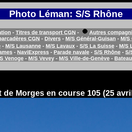
Photo Léman: S/S Rhône
tion
-
Titres de transport CGN
-
Autres compagn
barcadères CGN
-
Divers
-
M/S Général-Guisan
-
M/S 
e
-
M/S Lausanne
-
M/S Lavaux
-
S/S La Suisse
-
M/S 
rames
-
NaviExpress
-
Parade navale
-
S/S Rhône
-
S/
S Venoge
-
M/S Vevey
-
M/S Ville-de-Genève
-
Bateau
 de Morges en course 105 (25 avri