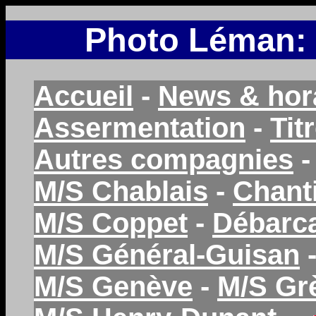
Photo Léman:
Accueil
-
News & hor
Assermentation
-
Tit
Autres compagnies
M/S Chablais
-
Chant
M/S Coppet
-
Débarc
M/S Général-Guisan
M/S Genève
-
M/S Gr