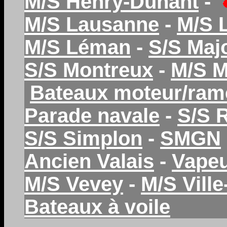
M/S Henry-Dunant
-
M/S Lausanne
-
M/S 
M/S Léman
-
S/S Maj
S/S Montreux
-
M/S 
Bateaux moteur/ram
Parade navale
-
S/S 
S/S Simplon
-
SMGN
Ancien Valais
-
Vapeu
M/S Vevey
-
M/S Vill
Bateaux à voile