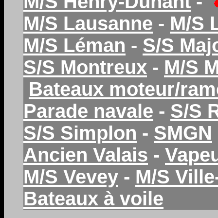
M/S Henry-Dunant
-
M/S Lausanne
-
M/S 
M/S Léman
-
S/S Maj
S/S Montreux
-
M/S 
Bateaux moteur/ram
Parade navale
-
S/S 
S/S Simplon
-
SMGN
Ancien Valais
-
Vapeu
M/S Vevey
-
M/S Vill
Bateaux à voile