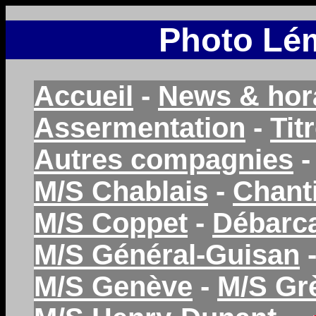
Photo Lém
Accueil
-
News & hor
Assermentation
-
Tit
Autres compagnies
M/S Chablais
-
Chant
M/S Coppet
-
Débarc
M/S Général-Guisan
M/S Genève
-
M/S Gr