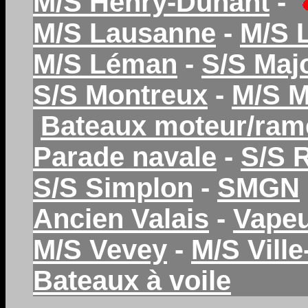
M/S Henry-Dunant
-
M/S Lausanne
-
M/S 
M/S Léman
-
S/S Maj
S/S Montreux
-
M/S 
Bateaux moteur/ram
Parade navale
-
S/S 
S/S Simplon
-
SMGN
Ancien Valais
-
Vapeu
M/S Vevey
-
M/S Vill
Bateaux à voile