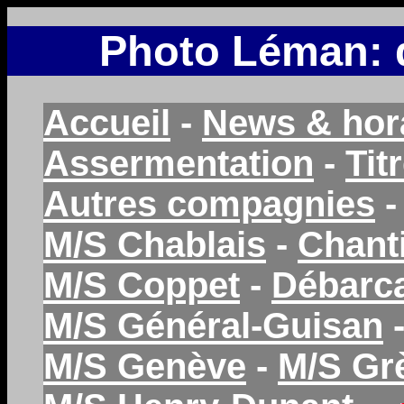
Photo Léman: d
Accueil
-
News & hor
Assermentation
-
Tit
Autres compagnies
M/S Chablais
-
Chant
M/S Coppet
-
Débarc
M/S Général-Guisan
M/S Genève
-
M/S Gr